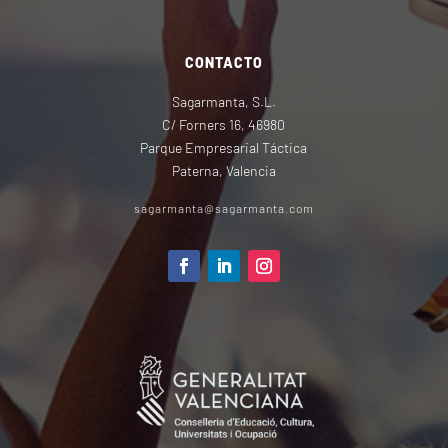
CONTACTO
Sagarmanta, S.L.
C/ Forners 16, 46980
Parque Empresarial Táctica
Paterna, Valencia
sagarmanta@sagarmanta.com