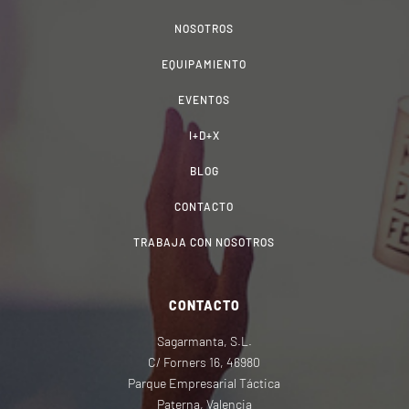
NOSOTROS
EQUIPAMIENTO
EVENTOS
I+D+X
BLOG
CONTACTO
TRABAJA CON NOSOTROS
CONTACTO
Sagarmanta, S.L.
C/ Forners 16, 46980
Parque Empresarial Táctica
Paterna, Valencia